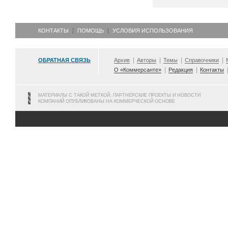
КОНТАКТЫ
ПОМОЩЬ
УСЛОВИЯ ИСПОЛЬЗОВАНИЯ
ОБРАТНАЯ СВЯЗЬ
Архив
Авторы
Темы
Справочники
О «Коммерсанте»
Редакция
Контакты
МАТЕРИАЛЫ С ТАКОЙ МЕТКОЙ, ПАРТНЕРСКИЕ ПРОЕКТЫ И НОВОСТИ
КОМПАНИЙ ОПУБЛИКОВАНЫ НА КОММЕРЧЕСКОЙ ОСНОВЕ