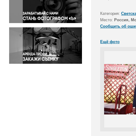
Правосудие
Происшествия и конфликты
Категория:
Светск
Религия
Место:
Россия, М
Сообщить об оши
Светская жизнь
Спорт
Ещё фото
Экология
Экономика и бизнес