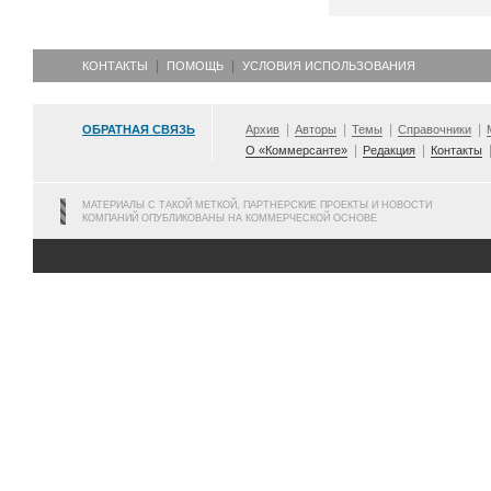
КОНТАКТЫ
ПОМОЩЬ
УСЛОВИЯ ИСПОЛЬЗОВАНИЯ
ОБРАТНАЯ СВЯЗЬ
Архив
Авторы
Темы
Справочники
О «Коммерсанте»
Редакция
Контакты
МАТЕРИАЛЫ С ТАКОЙ МЕТКОЙ, ПАРТНЕРСКИЕ ПРОЕКТЫ И НОВОСТИ
КОМПАНИЙ ОПУБЛИКОВАНЫ НА КОММЕРЧЕСКОЙ ОСНОВЕ