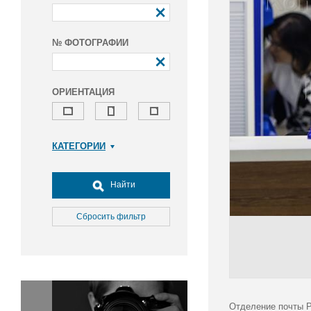
№ ФОТОГРАФИИ
ОРИЕНТАЦИЯ
КАТЕГОРИИ
Армия и ВПК
Досуг, туризм и отдых
Найти
Культура
Медицина
Сбросить фильтр
Наука
Образование
Общество
Окружающая среда
Политика
Отделение почты Р