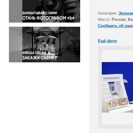
Правосудие
Происшествия и конфликты
Категория:
Эконом
Религия
Место:
Россия, Ка
Сообщить об оши
Светская жизнь
Спорт
Ещё фото
Экология
Экономика и бизнес