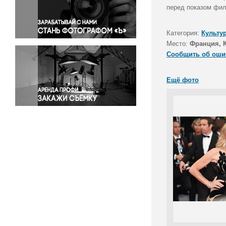
Правосудие
перед показом фил
Происшествия и конфликты
Религия
Категория:
Культу
Место:
Франция, 
Светская жизнь
Сообщить об оши
Спорт
Экология
Ещё фото
Экономика и бизнес