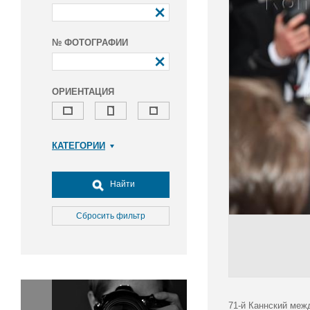
№ ФОТОГРАФИИ
ОРИЕНТАЦИЯ
КАТЕГОРИИ
Армия и ВПК
Досуг, туризм и отдых
Найти
Культура
Медицина
Сбросить фильтр
Наука
Образование
Общество
Окружающая среда
Политика
71-й Каннский меж