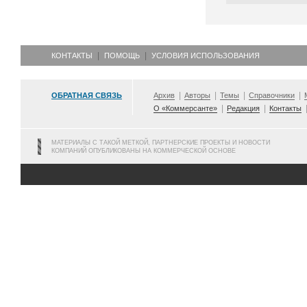
КОНТАКТЫ
ПОМОЩЬ
УСЛОВИЯ ИСПОЛЬЗОВАНИЯ
ОБРАТНАЯ СВЯЗЬ
Архив
Авторы
Темы
Справочники
О «Коммерсанте»
Редакция
Контакты
МАТЕРИАЛЫ С ТАКОЙ МЕТКОЙ, ПАРТНЕРСКИЕ ПРОЕКТЫ И НОВОСТИ
КОМПАНИЙ ОПУБЛИКОВАНЫ НА КОММЕРЧЕСКОЙ ОСНОВЕ