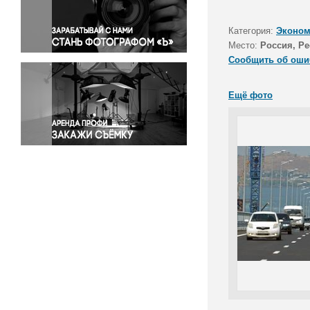
Правосудие
Происшествия и конфликты
Категория:
Эконом
Религия
Место:
Россия, Р
Сообщить об оши
Светская жизнь
Спорт
Ещё фото
Экология
Экономика и бизнес