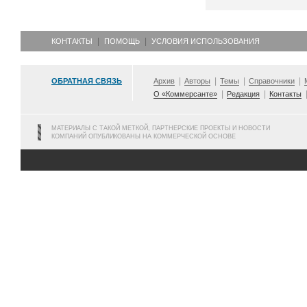
КОНТАКТЫ
ПОМОЩЬ
УСЛОВИЯ ИСПОЛЬЗОВАНИЯ
ОБРАТНАЯ СВЯЗЬ
Архив
Авторы
Темы
Справочники
О «Коммерсанте»
Редакция
Контакты
МАТЕРИАЛЫ С ТАКОЙ МЕТКОЙ, ПАРТНЕРСКИЕ ПРОЕКТЫ И НОВОСТИ
КОМПАНИЙ ОПУБЛИКОВАНЫ НА КОММЕРЧЕСКОЙ ОСНОВЕ