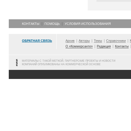
КОНТАКТЫ
ПОМОЩЬ
УСЛОВИЯ ИСПОЛЬЗОВАНИЯ
ОБРАТНАЯ СВЯЗЬ
Архив
Авторы
Темы
Справочники
О «Коммерсанте»
Редакция
Контакты
МАТЕРИАЛЫ С ТАКОЙ МЕТКОЙ, ПАРТНЕРСКИЕ ПРОЕКТЫ И НОВОСТИ
КОМПАНИЙ ОПУБЛИКОВАНЫ НА КОММЕРЧЕСКОЙ ОСНОВЕ