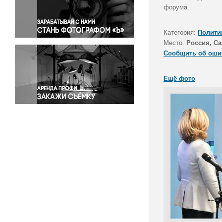
Правосудие
форума.
Происшествия и конфликты
Религия
Категория:
Полити
Место:
Россия, Са
Светская жизнь
Сообщить об оши
Спорт
Экология
Ещё фото
Экономика и бизнес