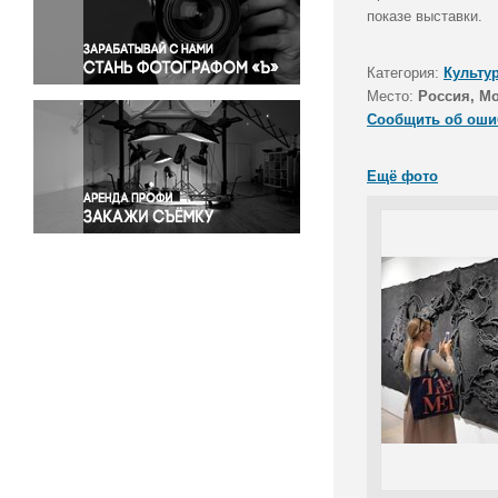
Правосудие
показе выставки.
Происшествия и конфликты
Религия
Категория:
Культу
Место:
Россия, М
Светская жизнь
Сообщить об оши
Спорт
Экология
Ещё фото
Экономика и бизнес