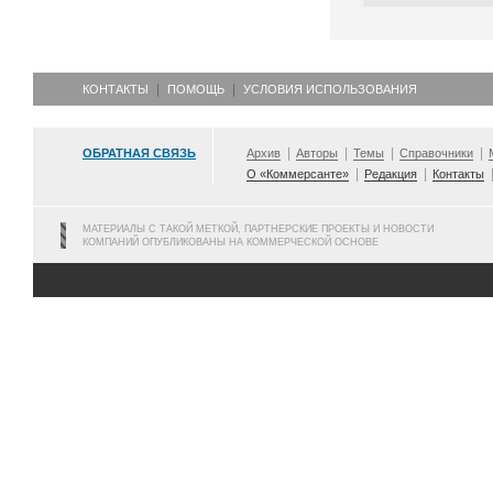
КОНТАКТЫ
ПОМОЩЬ
УСЛОВИЯ ИСПОЛЬЗОВАНИЯ
ОБРАТНАЯ СВЯЗЬ
Архив
Авторы
Темы
Справочники
О «Коммерсанте»
Редакция
Контакты
МАТЕРИАЛЫ С ТАКОЙ МЕТКОЙ, ПАРТНЕРСКИЕ ПРОЕКТЫ И НОВОСТИ
КОМПАНИЙ ОПУБЛИКОВАНЫ НА КОММЕРЧЕСКОЙ ОСНОВЕ