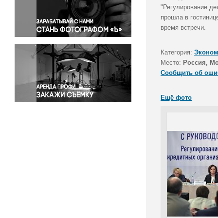
Правосудие
"Регулирование де
прошла в гостиниц
Происшествия и конфликты
время встречи.
Религия
Светская жизнь
Категория:
Эконом
Спорт
Место:
Россия, М
Экология
Сообщить об оши
Экономика и бизнес
Ещё фото