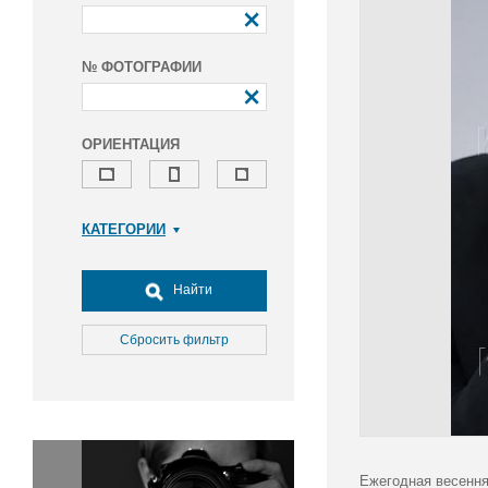
№ ФОТОГРАФИИ
ОРИЕНТАЦИЯ
КАТЕГОРИИ
Армия и ВПК
Досуг, туризм и отдых
Найти
Культура
Медицина
Сбросить фильтр
Наука
Образование
Общество
Окружающая среда
Политика
Ежегодная весення