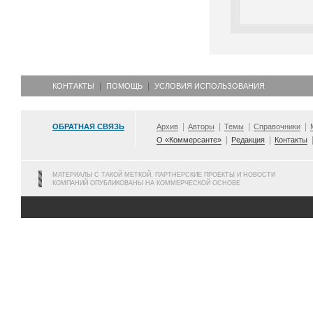
КОНТАКТЫ
ПОМОЩЬ
УСЛОВИЯ ИСПОЛЬЗОВАНИЯ
ОБРАТНАЯ СВЯЗЬ
Архив
Авторы
Темы
Справочники
О «Коммерсанте»
Редакция
Контакты
МАТЕРИАЛЫ С ТАКОЙ МЕТКОЙ, ПАРТНЕРСКИЕ ПРОЕКТЫ И НОВОСТИ
КОМПАНИЙ ОПУБЛИКОВАНЫ НА КОММЕРЧЕСКОЙ ОСНОВЕ