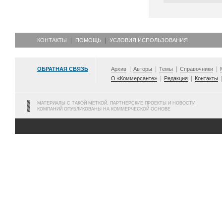
КОНТАКТЫ
ПОМОЩЬ
УСЛОВИЯ ИСПОЛЬЗОВАНИЯ
ОБРАТНАЯ СВЯЗЬ
Архив
Авторы
Темы
Справочники
О «Коммерсанте»
Редакция
Контакты
МАТЕРИАЛЫ С ТАКОЙ МЕТКОЙ, ПАРТНЕРСКИЕ ПРОЕКТЫ И НОВОСТИ
КОМПАНИЙ ОПУБЛИКОВАНЫ НА КОММЕРЧЕСКОЙ ОСНОВЕ