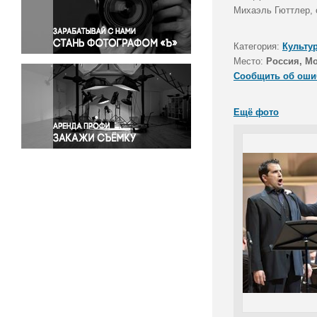
Правосудие
Михаэль Гюттлер, 
Происшествия и конфликты
Религия
Категория:
Культу
Место:
Россия, М
Светская жизнь
Сообщить об оши
Спорт
Экология
Ещё фото
Экономика и бизнес