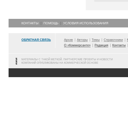
КОНТАКТЫ
ПОМОЩЬ
УСЛОВИЯ ИСПОЛЬЗОВАНИЯ
ОБРАТНАЯ СВЯЗЬ
Архив
Авторы
Темы
Справочники
О «Коммерсанте»
Редакция
Контакты
МАТЕРИАЛЫ С ТАКОЙ МЕТКОЙ, ПАРТНЕРСКИЕ ПРОЕКТЫ И НОВОСТИ
КОМПАНИЙ ОПУБЛИКОВАНЫ НА КОММЕРЧЕСКОЙ ОСНОВЕ