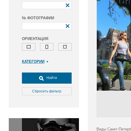
№ ФОТОГРАФИИ
ОРИЕНТАЦИЯ
КАТЕГОРИИ
Армия и ВПК
Досуг, туризм и отдых
Найти
Культура
Медицина
Сбросить фильтр
Наука
Образование
Общество
Окружающая среда
Политика
Виды Санкт-Петерб