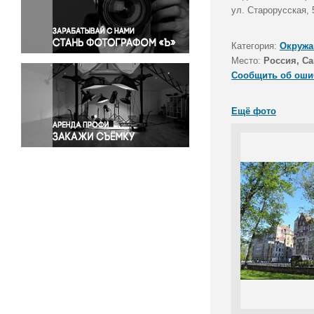
Правосудие
ул. Старорусская, 
Происшествия и конфликты
Религия
Категория:
Окружа
Место:
Россия, Са
Светская жизнь
Сообщить об оши
Спорт
Экология
Ещё фото
Экономика и бизнес