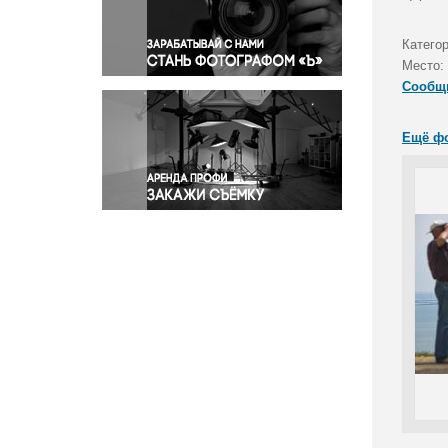
Правосудие
Происшествия и конфликты
Катего
Религия
Место:
Сообщ
Светская жизнь
Спорт
Ещё ф
Экология
Экономика и бизнес