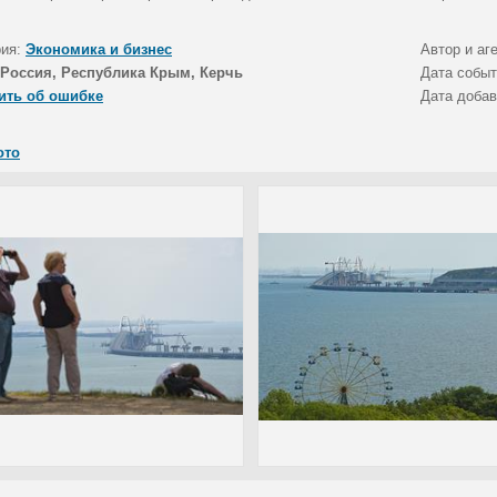
рия:
Экономика и бизнес
Автор и аг
Россия, Республика Крым, Керчь
Дата собы
ить об ошибке
Дата доба
ото