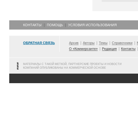
КОНТАКТЫ
ПОМОЩЬ
УСЛОВИЯ ИСПОЛЬЗОВАНИЯ
ОБРАТНАЯ СВЯЗЬ
Архив
Авторы
Темы
Справочники
О «Коммерсанте»
Редакция
Контакты
МАТЕРИАЛЫ С ТАКОЙ МЕТКОЙ, ПАРТНЕРСКИЕ ПРОЕКТЫ И НОВОСТИ
КОМПАНИЙ ОПУБЛИКОВАНЫ НА КОММЕРЧЕСКОЙ ОСНОВЕ