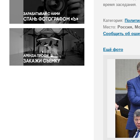
Правосудие
время заседания.
Происшествия и конфликты
Религия
Категория:
Полити
Место:
Россия, М
Светская жизнь
Сообщить об оши
Спорт
Экология
Ещё фото
Экономика и бизнес