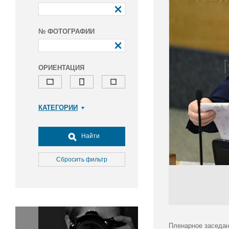
№ ФОТОГРАФИИ
ОРИЕНТАЦИЯ
КАТЕГОРИИ
Армия и ВПК
Досуг, туризм и отдых
Найти
Культура
Медицина
Сбросить фильтр
Наука
Образование
Общество
Окружающая среда
Политика
Пленарное заседан