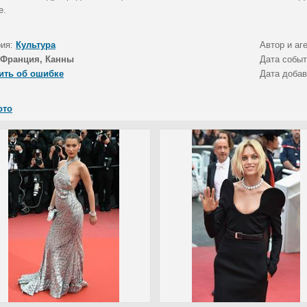
е.
рия:
Культура
Автор и аг
Франция, Канны
Дата собы
ить об ошибке
Дата доба
ото