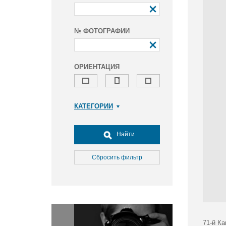
№ ФОТОГРАФИИ
ОРИЕНТАЦИЯ
КАТЕГОРИИ
Армия и ВПК
Досуг, туризм и отдых
Найти
Культура
Медицина
Сбросить фильтр
Наука
Образование
Общество
Окружающая среда
Политика
71-й К