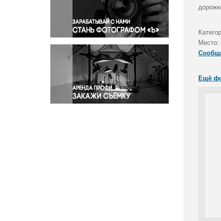
Правосудие
дорожк
Происшествия и конфликты
Религия
Катего
Место:
Светская жизнь
Сообщ
Спорт
Экология
Ещё ф
Экономика и бизнес