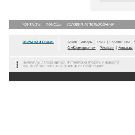
КОНТАКТЫ
ПОМОЩЬ
УСЛОВИЯ ИСПОЛЬЗОВАНИЯ
ОБРАТНАЯ СВЯЗЬ
Архив
Авторы
Темы
Справочники
О «Коммерсанте»
Редакция
Контакты
МАТЕРИАЛЫ С ТАКОЙ МЕТКОЙ, ПАРТНЕРСКИЕ ПРОЕКТЫ И НОВОСТИ
КОМПАНИЙ ОПУБЛИКОВАНЫ НА КОММЕРЧЕСКОЙ ОСНОВЕ