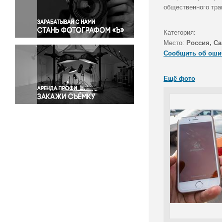
Правосудие
общественного тра
Происшествия и конфликты
Религия
Категория:
Место:
Россия, Са
Светская жизнь
Сообщить об оши
Спорт
Экология
Ещё фото
Экономика и бизнес