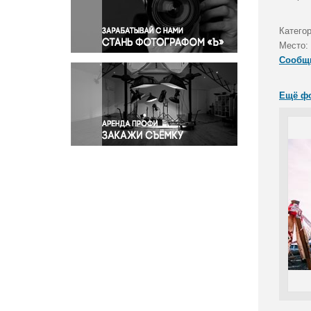
Правосудие
Происшествия и конфликты
Катего
Религия
Место:
Сообщ
Светская жизнь
Спорт
Ещё ф
Экология
Экономика и бизнес