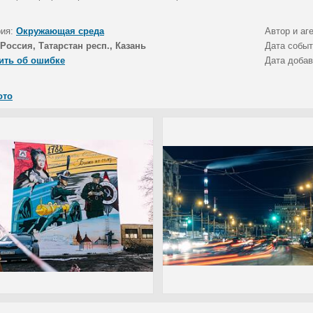
рия:
Окружающая среда
Автор и аг
Россия, Татарстан респ., Казань
Дата собы
ить об ошибке
Дата доба
ото