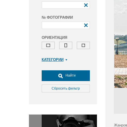
№ ФОТОГРАФИИ
ОРИЕНТАЦИЯ
КАТЕГОРИИ
Армия и ВПК
Досуг, туризм и отдых
Найти
Культура
Медицина
Сбросить фильтр
Наука
Образование
Общество
Окружающая среда
Политика
Жанров