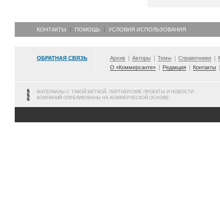
КОНТАКТЫ
ПОМОЩЬ
УСЛОВИЯ ИСПОЛЬЗОВАНИЯ
ОБРАТНАЯ СВЯЗЬ
Архив
Авторы
Темы
Справочники
О «Коммерсанте»
Редакция
Контакты
МАТЕРИАЛЫ С ТАКОЙ МЕТКОЙ, ПАРТНЕРСКИЕ ПРОЕКТЫ И НОВОСТИ
КОМПАНИЙ ОПУБЛИКОВАНЫ НА КОММЕРЧЕСКОЙ ОСНОВЕ