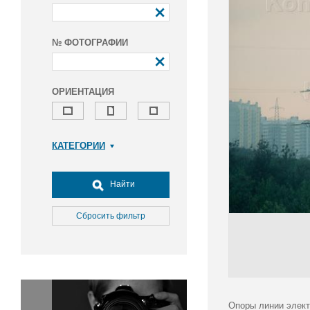
№ ФОТОГРАФИИ
ОРИЕНТАЦИЯ
КАТЕГОРИИ
Армия и ВПК
Досуг, туризм и отдых
Найти
Культура
Медицина
Сбросить фильтр
Наука
Образование
Общество
Окружающая среда
Политика
Опоры линии элект