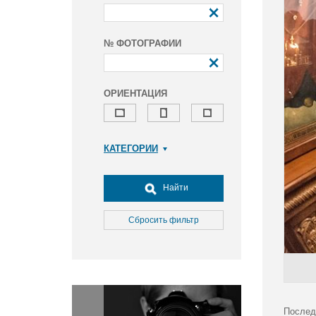
№ ФОТОГРАФИИ
ОРИЕНТАЦИЯ
КАТЕГОРИИ
Армия и ВПК
Досуг, туризм и отдых
Найти
Культура
Медицина
Сбросить фильтр
Наука
Образование
Общество
Окружающая среда
Политика
Послед