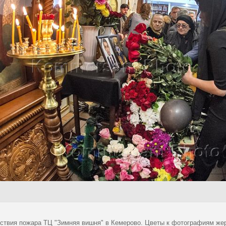
ствия пожара ТЦ "Зимняя вишня" в Кемерово. Цветы к фотографиям жер