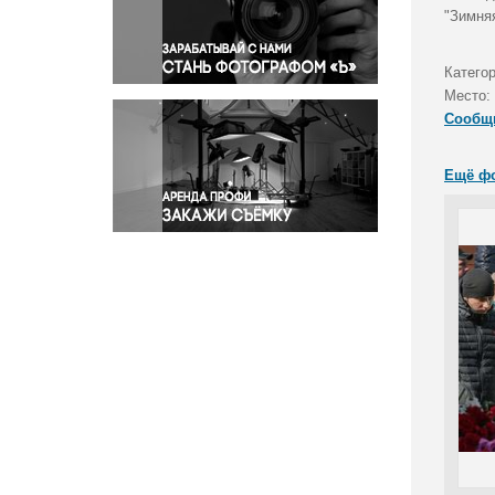
Правосудие
"Зимня
Происшествия и конфликты
Религия
Катего
Место:
Светская жизнь
Сообщ
Спорт
Экология
Ещё ф
Экономика и бизнес