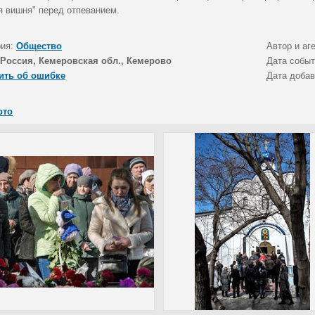
я вишня" перед отпеванием.
рия:
Общество
Автор и аг
Россия, Кемеровская обл., Кемерово
Дата собы
ить об ошибке
Дата доба
ото