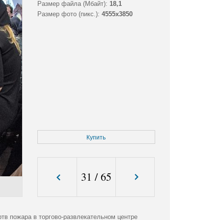
Размер файла (Мбайт):
18,1
Размер фото (пикс.):
4555x3850
Купить
31
/
65
тв пожара в торгово-развлекательном центре