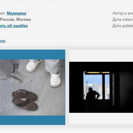
рия:
Медицина
Автор и аг
Россия, Москва
Дата собы
ить об ошибке
Дата доба
ото