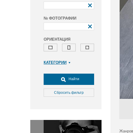
№ ФОТОГРАФИИ
ОРИЕНТАЦИЯ
КАТЕГОРИИ
Армия и ВПК
Досуг, туризм и отдых
Найти
Культура
Медицина
Сбросить фильтр
Наука
Образование
Общество
Окружающая среда
Политика
Жанров