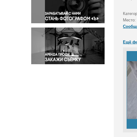
Правосудие
Происшествия и конфликты
Катего
Религия
Место:
Сообщ
Светская жизнь
Спорт
Ещё ф
Экология
Экономика и бизнес