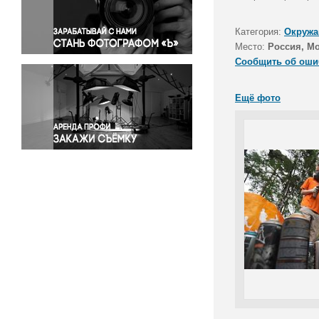
Правосудие
Происшествия и конфликты
Категория:
Окружа
Религия
Место:
Россия, М
Сообщить об оши
Светская жизнь
Спорт
Ещё фото
Экология
Экономика и бизнес