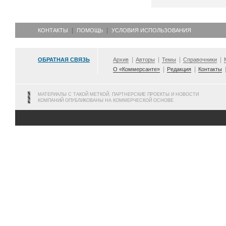
КОНТАКТЫ
ПОМОЩЬ
УСЛОВИЯ ИСПОЛЬЗОВАНИЯ
ОБРАТНАЯ СВЯЗЬ
Архив
Авторы
Темы
Справочники
О «Коммерсанте»
Редакция
Контакты
МАТЕРИАЛЫ С ТАКОЙ МЕТКОЙ, ПАРТНЕРСКИЕ ПРОЕКТЫ И НОВОСТИ
КОМПАНИЙ ОПУБЛИКОВАНЫ НА КОММЕРЧЕСКОЙ ОСНОВЕ