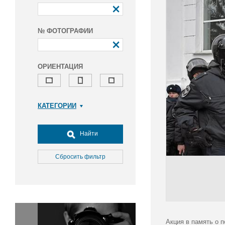
№ ФОТОГРАФИИ
ОРИЕНТАЦИЯ
КАТЕГОРИИ
Армия и ВПК
Досуг, туризм и отдых
Найти
Культура
Медицина
Сбросить фильтр
Наука
Образование
Общество
Окружающая среда
Политика
Акция в память о 