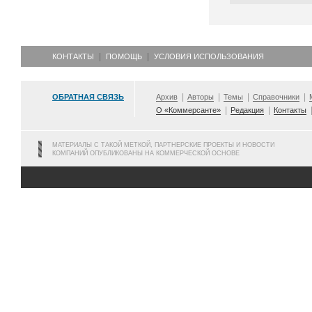
КОНТАКТЫ
ПОМОЩЬ
УСЛОВИЯ ИСПОЛЬЗОВАНИЯ
ОБРАТНАЯ СВЯЗЬ
Архив
Авторы
Темы
Справочники
О «Коммерсанте»
Редакция
Контакты
МАТЕРИАЛЫ С ТАКОЙ МЕТКОЙ, ПАРТНЕРСКИЕ ПРОЕКТЫ И НОВОСТИ
КОМПАНИЙ ОПУБЛИКОВАНЫ НА КОММЕРЧЕСКОЙ ОСНОВЕ