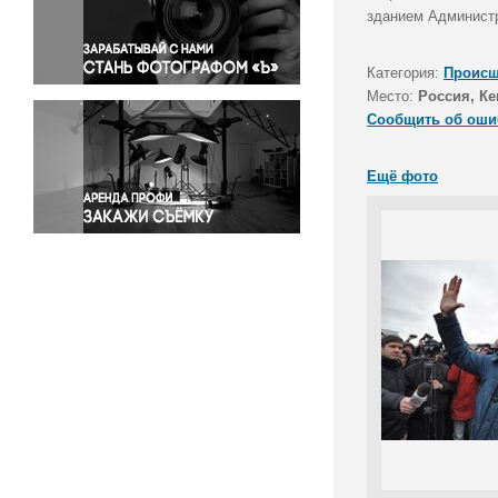
Правосудие
зданием Администр
Происшествия и конфликты
Религия
Категория:
Происш
Место:
Россия, Ке
Светская жизнь
Сообщить об оши
Спорт
Экология
Ещё фото
Экономика и бизнес