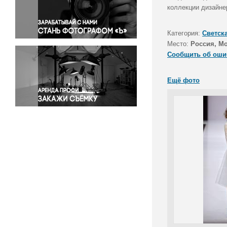
Правосудие
коллекции дизайне
Происшествия и конфликты
Религия
Категория:
Светск
Место:
Россия, М
Светская жизнь
Сообщить об оши
Спорт
Экология
Ещё фото
Экономика и бизнес