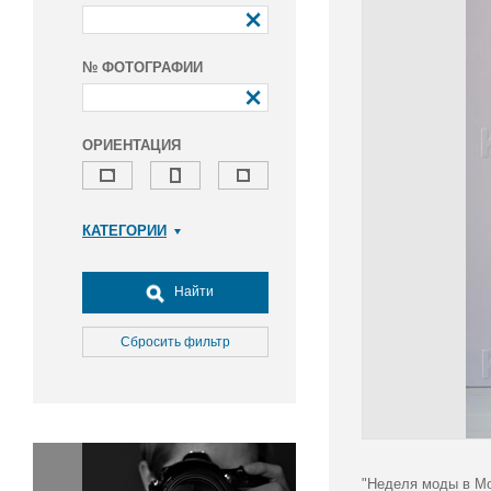
№ ФОТОГРАФИИ
ОРИЕНТАЦИЯ
КАТЕГОРИИ
Армия и ВПК
Досуг, туризм и отдых
Найти
Культура
Медицина
Сбросить фильтр
Наука
Образование
Общество
Окружающая среда
Политика
"Неделя моды в Мо