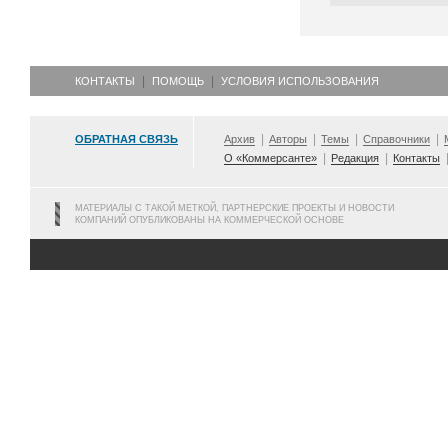
КОНТАКТЫ
ПОМОЩЬ
УСЛОВИЯ ИСПОЛЬЗОВАНИЯ
ОБРАТНАЯ СВЯЗЬ
Архив
Авторы
Темы
Справочники
О «Коммерсанте»
Редакция
Контакты
МАТЕРИАЛЫ С ТАКОЙ МЕТКОЙ, ПАРТНЕРСКИЕ ПРОЕКТЫ И НОВОСТИ
КОМПАНИЙ ОПУБЛИКОВАНЫ НА КОММЕРЧЕСКОЙ ОСНОВЕ