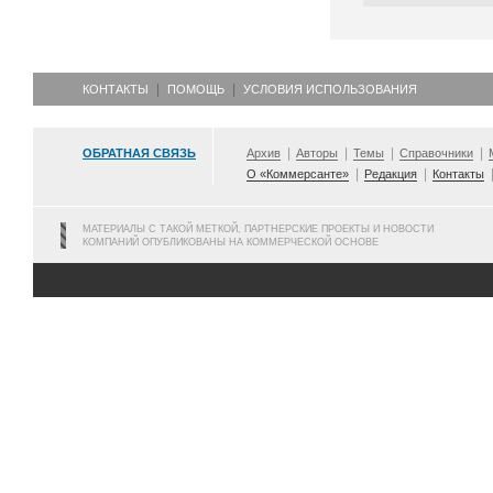
КОНТАКТЫ
ПОМОЩЬ
УСЛОВИЯ ИСПОЛЬЗОВАНИЯ
ОБРАТНАЯ СВЯЗЬ
Архив
Авторы
Темы
Справочники
О «Коммерсанте»
Редакция
Контакты
МАТЕРИАЛЫ С ТАКОЙ МЕТКОЙ, ПАРТНЕРСКИЕ ПРОЕКТЫ И НОВОСТИ
КОМПАНИЙ ОПУБЛИКОВАНЫ НА КОММЕРЧЕСКОЙ ОСНОВЕ