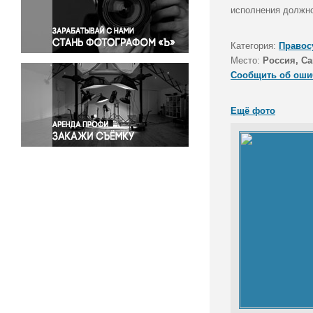
Правосудие
исполнения должно
Происшествия и конфликты
Религия
Категория:
Правос
Место:
Россия, Са
Светская жизнь
Сообщить об оши
Спорт
Экология
Ещё фото
Экономика и бизнес