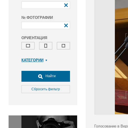
№ ФОТОГРАФИИ
ОРИЕНТАЦИЯ
КАТЕГОРИИ
Армия и ВПК
Досуг, туризм и отдых
Найти
Культура
Медицина
Сбросить фильтр
Наука
Образование
Общество
Окружающая среда
Политика
Голосование в Вер