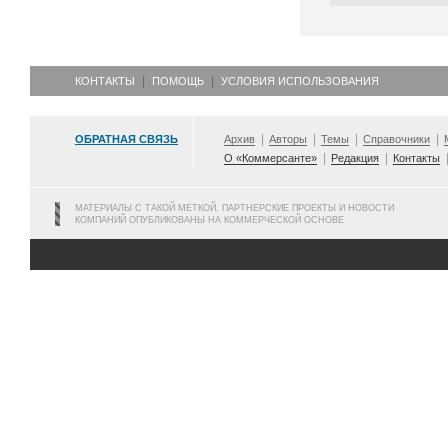
КОНТАКТЫ
ПОМОЩЬ
УСЛОВИЯ ИСПОЛЬЗОВАНИЯ
ОБРАТНАЯ СВЯЗЬ
Архив
Авторы
Темы
Справочники
О «Коммерсанте»
Редакция
Контакты
МАТЕРИАЛЫ С ТАКОЙ МЕТКОЙ, ПАРТНЕРСКИЕ ПРОЕКТЫ И НОВОСТИ
КОМПАНИЙ ОПУБЛИКОВАНЫ НА КОММЕРЧЕСКОЙ ОСНОВЕ