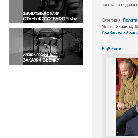
Правосудие
ареста по подозре
Происшествия и конфликты
Религия
Категория:
Полити
Место:
Украина, К
Светская жизнь
Сообщить об оши
Спорт
Экология
Ещё фото
Экономика и бизнес