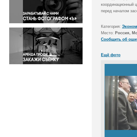
Правосудие
координационный ц
перед началом зас
Происшествия и конфликты
Религия
Категория:
Эконом
Светская жизнь
Место:
Россия, М
Спорт
Сообщить об оши
Экология
Экономика и бизнес
Ещё фото