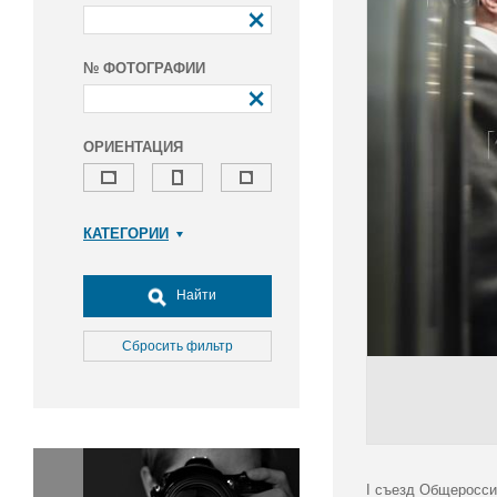
№ ФОТОГРАФИИ
ОРИЕНТАЦИЯ
КАТЕГОРИИ
Армия и ВПК
Досуг, туризм и отдых
Найти
Культура
Медицина
Сбросить фильтр
Наука
Образование
Общество
Окружающая среда
Политика
I съезд Общеросси