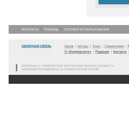
КОНТАКТЫ
ПОМОЩЬ
УСЛОВИЯ ИСПОЛЬЗОВАНИЯ
ОБРАТНАЯ СВЯЗЬ
Архив
Авторы
Темы
Справочники
О «Коммерсанте»
Редакция
Контакты
МАТЕРИАЛЫ С ТАКОЙ МЕТКОЙ, ПАРТНЕРСКИЕ ПРОЕКТЫ И НОВОСТИ
КОМПАНИЙ ОПУБЛИКОВАНЫ НА КОММЕРЧЕСКОЙ ОСНОВЕ