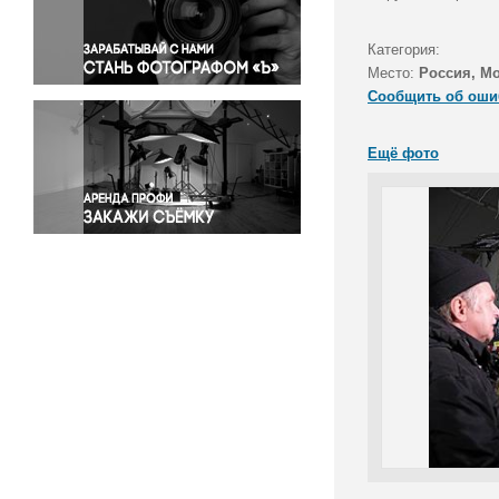
Правосудие
Происшествия и конфликты
Категория:
Религия
Место:
Россия, М
Сообщить об оши
Светская жизнь
Спорт
Ещё фото
Экология
Экономика и бизнес