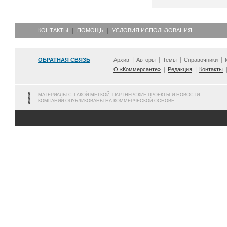
КОНТАКТЫ
ПОМОЩЬ
УСЛОВИЯ ИСПОЛЬЗОВАНИЯ
ОБРАТНАЯ СВЯЗЬ
Архив
Авторы
Темы
Справочники
О «Коммерсанте»
Редакция
Контакты
МАТЕРИАЛЫ С ТАКОЙ МЕТКОЙ, ПАРТНЕРСКИЕ ПРОЕКТЫ И НОВОСТИ
КОМПАНИЙ ОПУБЛИКОВАНЫ НА КОММЕРЧЕСКОЙ ОСНОВЕ