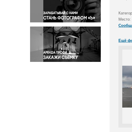
Правосудие
Происшествия и конфликты
Катего
Религия
Место:
Сообщ
Светская жизнь
Спорт
Ещё ф
Экология
Экономика и бизнес