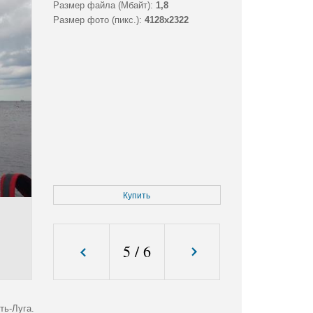
Размер файла (Мбайт):
1,8
Размер фото (пикс.):
4128x2322
Купить
5
/
6
ть-Луга.