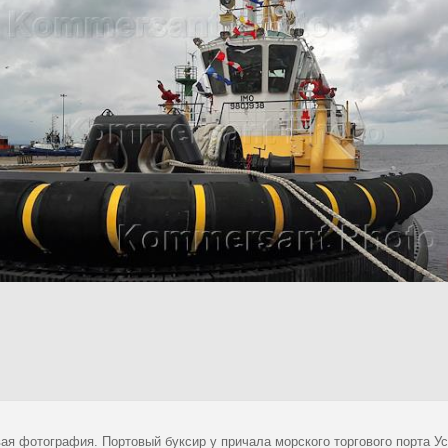
ая фотография. Портовый буксир у причала морского торгового порта Ус