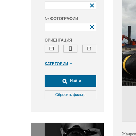
№ ФОТОГРАФИИ
ОРИЕНТАЦИЯ
КАТЕГОРИИ
Армия и ВПК
Досуг, туризм и отдых
Найти
Культура
Медицина
Сбросить фильтр
Наука
Образование
Общество
Окружающая среда
Политика
Жанров