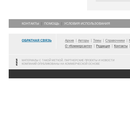
КОНТАКТЫ
ПОМОЩЬ
УСЛОВИЯ ИСПОЛЬЗОВАНИЯ
ОБРАТНАЯ СВЯЗЬ
Архив
Авторы
Темы
Справочники
О «Коммерсанте»
Редакция
Контакты
МАТЕРИАЛЫ С ТАКОЙ МЕТКОЙ, ПАРТНЕРСКИЕ ПРОЕКТЫ И НОВОСТИ
КОМПАНИЙ ОПУБЛИКОВАНЫ НА КОММЕРЧЕСКОЙ ОСНОВЕ