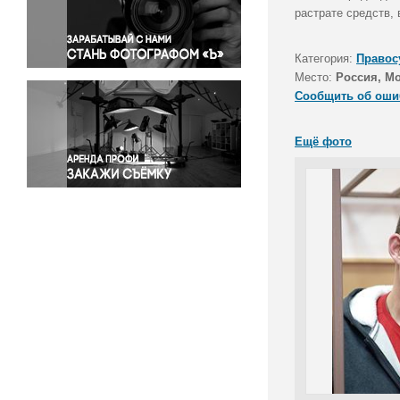
Правосудие
растрате средств,
Происшествия и конфликты
Религия
Категория:
Правос
Место:
Россия, М
Светская жизнь
Сообщить об оши
Спорт
Экология
Ещё фото
Экономика и бизнес