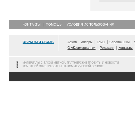
КОНТАКТЫ
ПОМОЩЬ
УСЛОВИЯ ИСПОЛЬЗОВАНИЯ
ОБРАТНАЯ СВЯЗЬ
Архив
Авторы
Темы
Справочники
О «Коммерсанте»
Редакция
Контакты
МАТЕРИАЛЫ С ТАКОЙ МЕТКОЙ, ПАРТНЕРСКИЕ ПРОЕКТЫ И НОВОСТИ
КОМПАНИЙ ОПУБЛИКОВАНЫ НА КОММЕРЧЕСКОЙ ОСНОВЕ