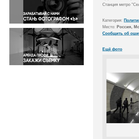
Правосудие
Станция метро "Се
Происшествия и конфликты
Религия
Категория:
Полити
Место:
Россия, М
Светская жизнь
Сообщить об оши
Спорт
Экология
Ещё фото
Экономика и бизнес