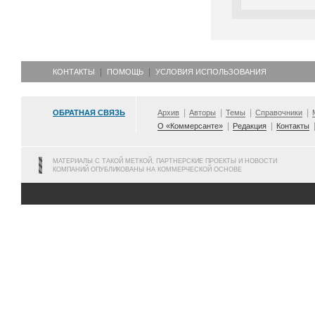
КОНТАКТЫ
ПОМОЩЬ
УСЛОВИЯ ИСПОЛЬЗОВАНИЯ
ОБРАТНАЯ СВЯЗЬ
Архив
Авторы
Темы
Справочники
О «Коммерсанте»
Редакция
Контакты
МАТЕРИАЛЫ С ТАКОЙ МЕТКОЙ, ПАРТНЕРСКИЕ ПРОЕКТЫ И НОВОСТИ
КОМПАНИЙ ОПУБЛИКОВАНЫ НА КОММЕРЧЕСКОЙ ОСНОВЕ