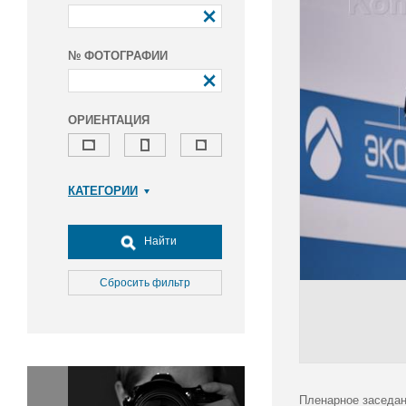
№ ФОТОГРАФИИ
ОРИЕНТАЦИЯ
КАТЕГОРИИ
Армия и ВПК
Досуг, туризм и отдых
Найти
Культура
Медицина
Сбросить фильтр
Наука
Образование
Общество
Окружающая среда
Политика
Пленарное заседан