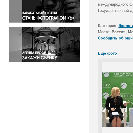
Правосудие
международного фо
Государственной д
Происшествия и конфликты
Религия
Категория:
Эколог
Светская жизнь
Место:
Россия, М
Спорт
Сообщить об оши
Экология
Экономика и бизнес
Ещё фото