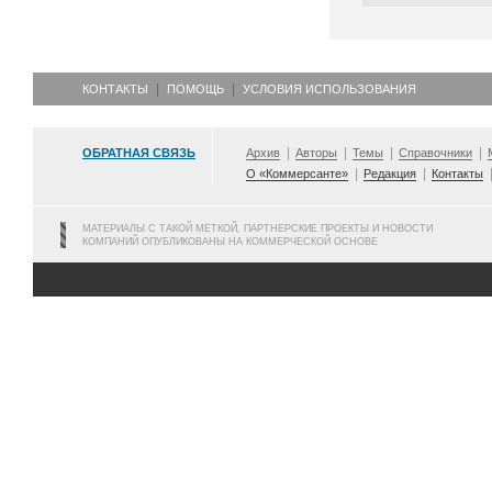
КОНТАКТЫ
ПОМОЩЬ
УСЛОВИЯ ИСПОЛЬЗОВАНИЯ
ОБРАТНАЯ СВЯЗЬ
Архив
Авторы
Темы
Справочники
О «Коммерсанте»
Редакция
Контакты
МАТЕРИАЛЫ С ТАКОЙ МЕТКОЙ, ПАРТНЕРСКИЕ ПРОЕКТЫ И НОВОСТИ
КОМПАНИЙ ОПУБЛИКОВАНЫ НА КОММЕРЧЕСКОЙ ОСНОВЕ