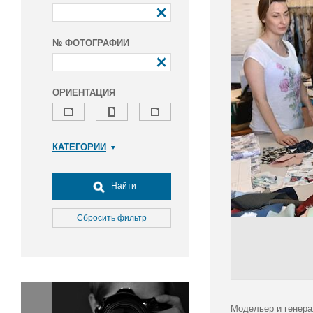
№ ФОТОГРАФИИ
ОРИЕНТАЦИЯ
КАТЕГОРИИ
Армия и ВПК
Досуг, туризм и отдых
Найти
Культура
Медицина
Сбросить фильтр
Наука
Образование
Общество
Окружающая среда
Политика
Модельер и генера