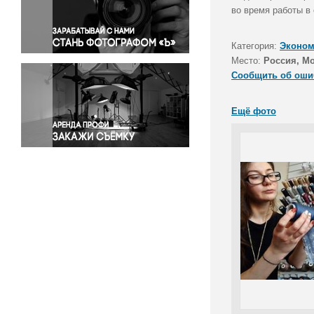
Правосудие
во время работы в 
Происшествия и конфликты
Религия
Категория:
Эконом
Место:
Россия, М
Светская жизнь
Сообщить об оши
Спорт
Экология
Ещё фото
Экономика и бизнес