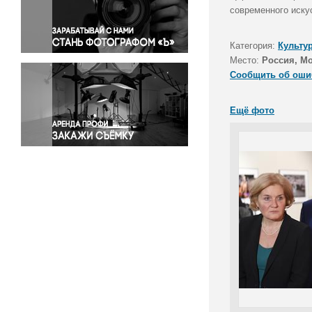
Правосудие
современного иску
Происшествия и конфликты
Религия
Категория:
Культу
Место:
Россия, М
Светская жизнь
Сообщить об оши
Спорт
Экология
Ещё фото
Экономика и бизнес