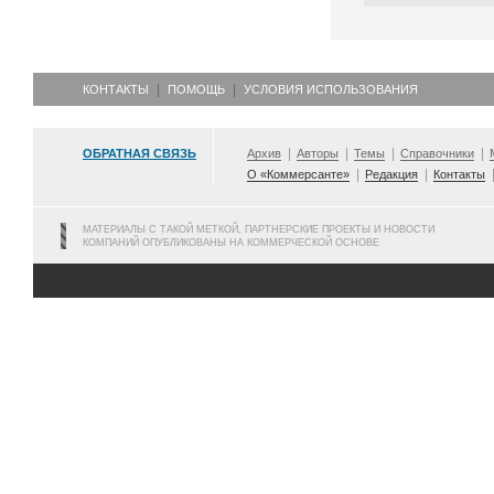
КОНТАКТЫ
ПОМОЩЬ
УСЛОВИЯ ИСПОЛЬЗОВАНИЯ
ОБРАТНАЯ СВЯЗЬ
Архив
Авторы
Темы
Справочники
О «Коммерсанте»
Редакция
Контакты
МАТЕРИАЛЫ С ТАКОЙ МЕТКОЙ, ПАРТНЕРСКИЕ ПРОЕКТЫ И НОВОСТИ
КОМПАНИЙ ОПУБЛИКОВАНЫ НА КОММЕРЧЕСКОЙ ОСНОВЕ