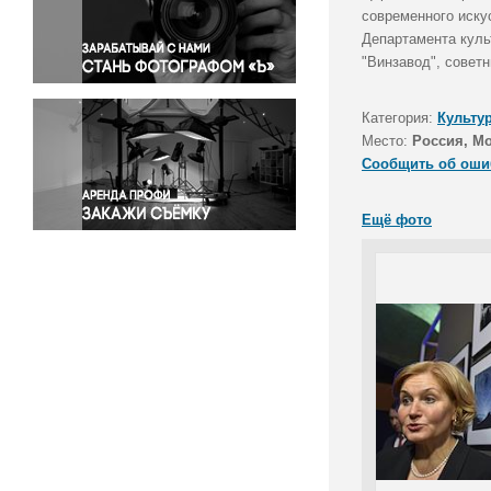
Правосудие
современного иску
Департамента куль
Происшествия и конфликты
"Винзавод", совет
Религия
Светская жизнь
Категория:
Культу
Спорт
Место:
Россия, М
Экология
Сообщить об оши
Экономика и бизнес
Ещё фото