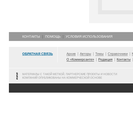
КОНТАКТЫ
ПОМОЩЬ
УСЛОВИЯ ИСПОЛЬЗОВАНИЯ
ОБРАТНАЯ СВЯЗЬ
Архив
Авторы
Темы
Справочники
О «Коммерсанте»
Редакция
Контакты
МАТЕРИАЛЫ С ТАКОЙ МЕТКОЙ, ПАРТНЕРСКИЕ ПРОЕКТЫ И НОВОСТИ
КОМПАНИЙ ОПУБЛИКОВАНЫ НА КОММЕРЧЕСКОЙ ОСНОВЕ