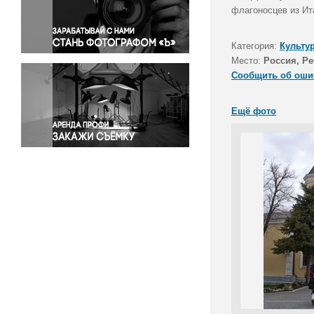
Правосудие
флагоносцев из Ит
Происшествия и конфликты
Религия
Категория:
Культу
Место:
Россия, Р
Светская жизнь
Сообщить об оши
Спорт
Экология
Ещё фото
Экономика и бизнес