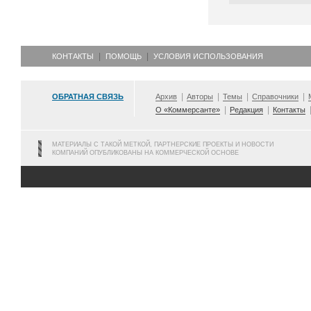
КОНТАКТЫ
ПОМОЩЬ
УСЛОВИЯ ИСПОЛЬЗОВАНИЯ
ОБРАТНАЯ СВЯЗЬ
Архив
Авторы
Темы
Справочники
О «Коммерсанте»
Редакция
Контакты
МАТЕРИАЛЫ С ТАКОЙ МЕТКОЙ, ПАРТНЕРСКИЕ ПРОЕКТЫ И НОВОСТИ
КОМПАНИЙ ОПУБЛИКОВАНЫ НА КОММЕРЧЕСКОЙ ОСНОВЕ