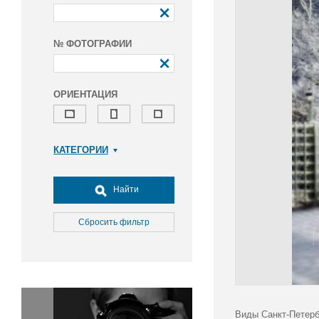
№ ФОТОГРАФИИ
ОРИЕНТАЦИЯ
КАТЕГОРИИ
Армия и ВПК
Досуг, туризм и отдых
Найти
Культура
Медицина
Сбросить фильтр
Наука
Образование
Общество
Окружающая среда
Политика
Виды Санкт-Петерб