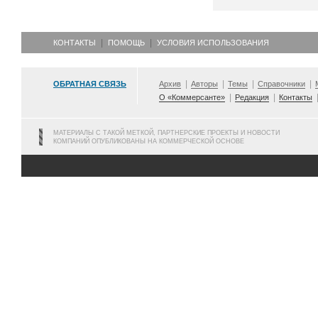
КОНТАКТЫ
ПОМОЩЬ
УСЛОВИЯ ИСПОЛЬЗОВАНИЯ
ОБРАТНАЯ СВЯЗЬ
Архив
Авторы
Темы
Справочники
О «Коммерсанте»
Редакция
Контакты
МАТЕРИАЛЫ С ТАКОЙ МЕТКОЙ, ПАРТНЕРСКИЕ ПРОЕКТЫ И НОВОСТИ
КОМПАНИЙ ОПУБЛИКОВАНЫ НА КОММЕРЧЕСКОЙ ОСНОВЕ