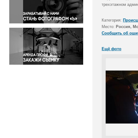
Правосудие
трехэтажном админ
Происшествия и конфликты
Религия
Категория:
Происш
Место:
Россия, М
Светская жизнь
Сообщить об оши
Спорт
Экология
Ещё фото
Экономика и бизнес