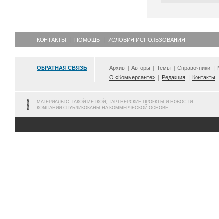
КОНТАКТЫ
ПОМОЩЬ
УСЛОВИЯ ИСПОЛЬЗОВАНИЯ
ОБРАТНАЯ СВЯЗЬ
Архив
Авторы
Темы
Справочники
О «Коммерсанте»
Редакция
Контакты
МАТЕРИАЛЫ С ТАКОЙ МЕТКОЙ, ПАРТНЕРСКИЕ ПРОЕКТЫ И НОВОСТИ
КОМПАНИЙ ОПУБЛИКОВАНЫ НА КОММЕРЧЕСКОЙ ОСНОВЕ