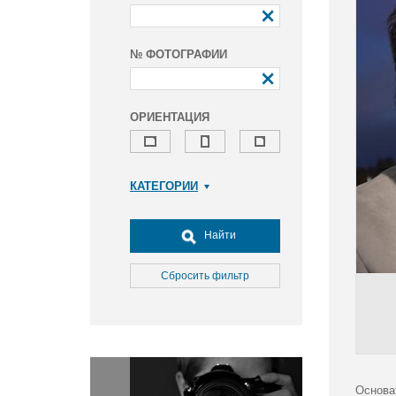
№ ФОТОГРАФИИ
ОРИЕНТАЦИЯ
КАТЕГОРИИ
Армия и ВПК
Досуг, туризм и отдых
Найти
Культура
Медицина
Сбросить фильтр
Наука
Образование
Общество
Окружающая среда
Политика
Основа