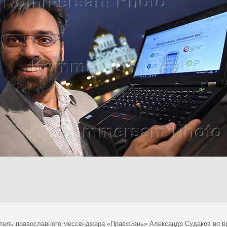
тель православного мессенджера «Правжизнь» Александр Судаков во вр