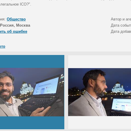
 легальное ICO?".
рия:
Общество
Автор и аг
Россия, Москва
Дата собы
ить об ошибке
Дата доба
ото