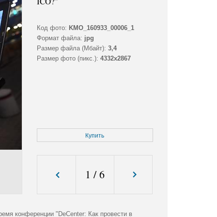
ICO?"
Код фото:
KMO_160933_00006_1
Формат файла:
jpg
Размер файла (Мбайт):
3,4
Размер фото (пикс.):
4332x2867
Купить
1
/
6
емя конференции "DeCenter: Как провести в