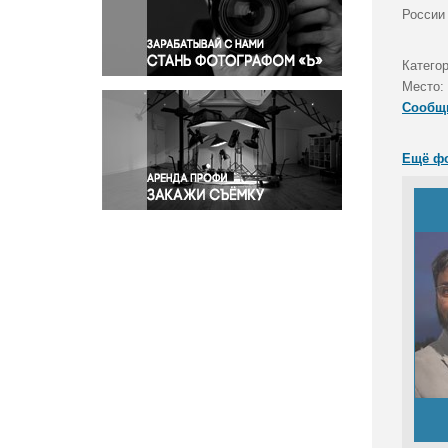
Правосудие
России
Происшествия и конфликты
Религия
Катего
Место:
Светская жизнь
Сообщ
Спорт
Экология
Ещё ф
Экономика и бизнес