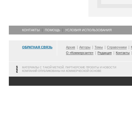
КОНТАКТЫ
ПОМОЩЬ
УСЛОВИЯ ИСПОЛЬЗОВАНИЯ
ОБРАТНАЯ СВЯЗЬ
Архив
Авторы
Темы
Справочники
О «Коммерсанте»
Редакция
Контакты
МАТЕРИАЛЫ С ТАКОЙ МЕТКОЙ, ПАРТНЕРСКИЕ ПРОЕКТЫ И НОВОСТИ
КОМПАНИЙ ОПУБЛИКОВАНЫ НА КОММЕРЧЕСКОЙ ОСНОВЕ