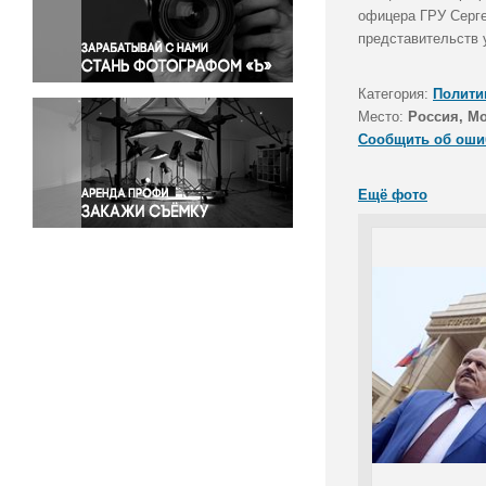
Правосудие
офицера ГРУ Серге
представительств 
Происшествия и конфликты
Религия
Категория:
Полити
Светская жизнь
Место:
Россия, М
Спорт
Сообщить об оши
Экология
Экономика и бизнес
Ещё фото