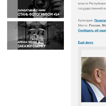
Правосудие
власти Республики
государственной в
Происшествия и конфликты
Религия
Категория:
Полити
Светская жизнь
Место:
Россия, М
Спорт
Сообщить об оши
Экология
Экономика и бизнес
Ещё фото