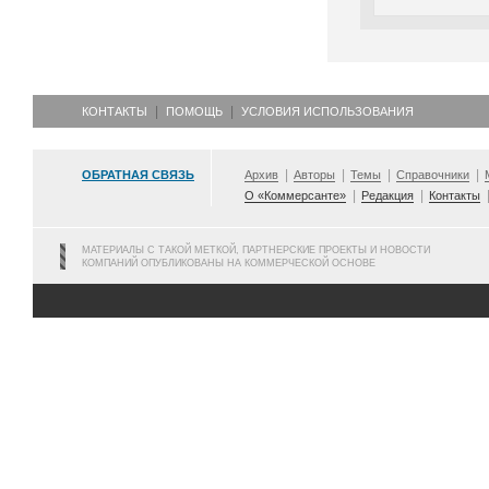
КОНТАКТЫ
ПОМОЩЬ
УСЛОВИЯ ИСПОЛЬЗОВАНИЯ
ОБРАТНАЯ СВЯЗЬ
Архив
Авторы
Темы
Справочники
О «Коммерсанте»
Редакция
Контакты
МАТЕРИАЛЫ С ТАКОЙ МЕТКОЙ, ПАРТНЕРСКИЕ ПРОЕКТЫ И НОВОСТИ
КОМПАНИЙ ОПУБЛИКОВАНЫ НА КОММЕРЧЕСКОЙ ОСНОВЕ