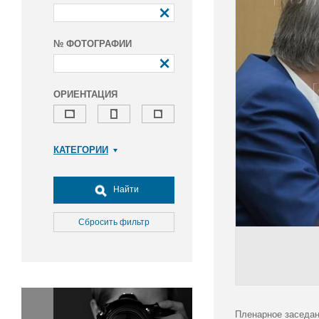
№ ФОТОГРАФИИ
ОРИЕНТАЦИЯ
КАТЕГОРИИ
Армия и ВПК
Досуг, туризм и отдых
Найти
Культура
Медицина
Сбросить фильтр
Наука
Образование
Общество
Окружающая среда
Политика
Пленарное заседан