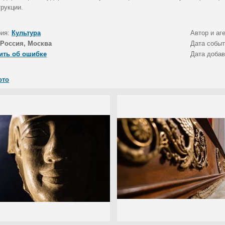
рукции.
рия:
Культура
Автор и аг
Россия, Москва
Дата собы
ить об ошибке
Дата доба
ото