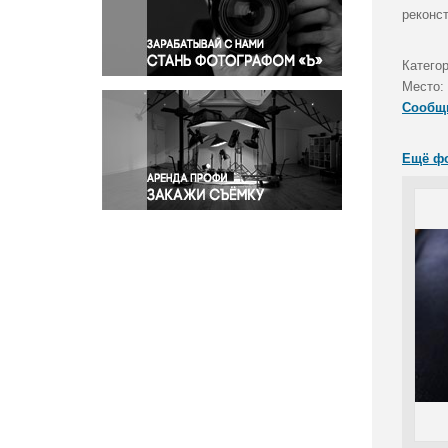
Правосудие
реконст
Происшествия и конфликты
Религия
Катего
Место:
Светская жизнь
Сообщ
Спорт
Экология
Ещё ф
Экономика и бизнес