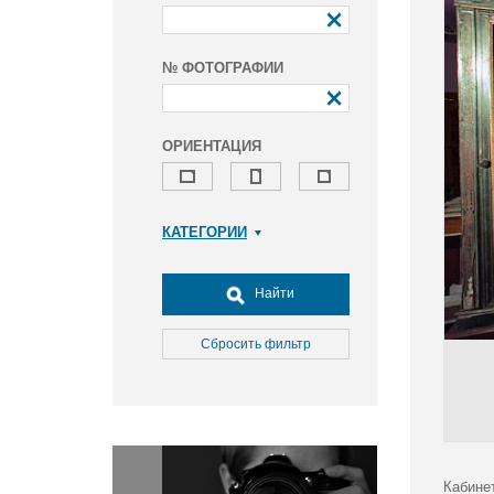
№ ФОТОГРАФИИ
ОРИЕНТАЦИЯ
КАТЕГОРИИ
Армия и ВПК
Досуг, туризм и отдых
Найти
Культура
Медицина
Сбросить фильтр
Наука
Образование
Общество
Окружающая среда
Политика
Кабине