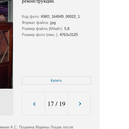
реконструкции.
Код фото:
KMO_164045_00022_1
Формат файла:
jpg
Размер файла (Мбайт):
5,8
Размер фото (пикс.):
4763x3125
Купить
17
/
19
 имени А.С. Пушкина Марины Лошак после