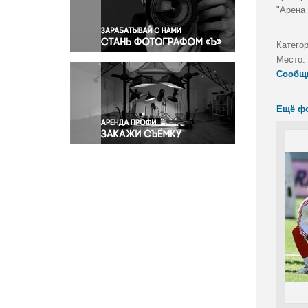
Правосудие
"Арена 
Происшествия и конфликты
Религия
Катего
Место:
Светская жизнь
Сообщ
Спорт
Экология
Ещё ф
Экономика и бизнес