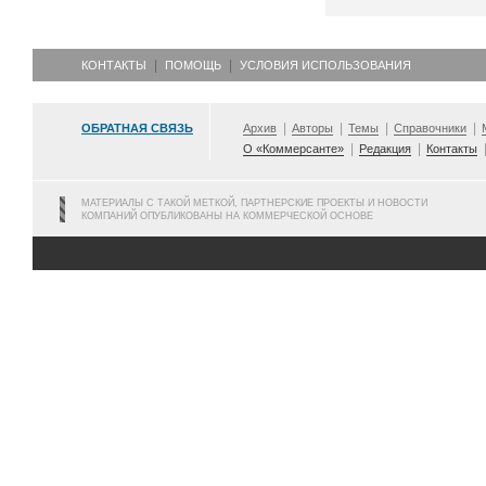
КОНТАКТЫ
ПОМОЩЬ
УСЛОВИЯ ИСПОЛЬЗОВАНИЯ
ОБРАТНАЯ СВЯЗЬ
Архив
Авторы
Темы
Справочники
О «Коммерсанте»
Редакция
Контакты
МАТЕРИАЛЫ С ТАКОЙ МЕТКОЙ, ПАРТНЕРСКИЕ ПРОЕКТЫ И НОВОСТИ
КОМПАНИЙ ОПУБЛИКОВАНЫ НА КОММЕРЧЕСКОЙ ОСНОВЕ