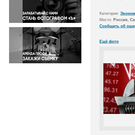
Правосудие
Происшествия и конфликты
Категория:
Эконом
Религия
Место:
Россия, Са
Сообщить об оши
Светская жизнь
Спорт
Ещё фото
Экология
Экономика и бизнес