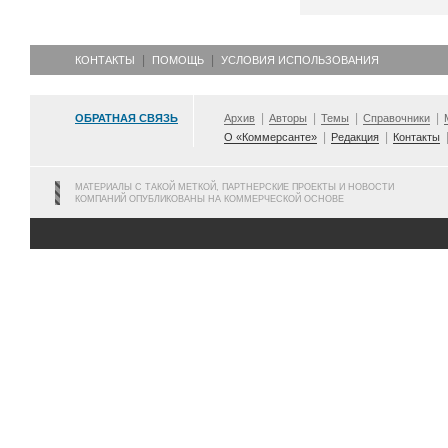
КОНТАКТЫ
ПОМОЩЬ
УСЛОВИЯ ИСПОЛЬЗОВАНИЯ
ОБРАТНАЯ СВЯЗЬ
Архив
Авторы
Темы
Справочники
О «Коммерсанте»
Редакция
Контакты
МАТЕРИАЛЫ С ТАКОЙ МЕТКОЙ, ПАРТНЕРСКИЕ ПРОЕКТЫ И НОВОСТИ
КОМПАНИЙ ОПУБЛИКОВАНЫ НА КОММЕРЧЕСКОЙ ОСНОВЕ