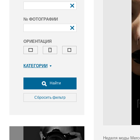
№ ФОТОГРАФИИ
ОРИЕНТАЦИЯ
КАТЕГОРИИ
Армия и ВПК
Досуг, туризм и отдых
Найти
Культура
Медицина
Сбросить фильтр
Наука
Образование
Общество
Окружающая среда
Политика
Неделя моды Merce