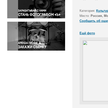
Правосудие
Происшествия и конфликты
Категория:
Культу
Религия
Место:
Россия, М
Сообщить об оши
Светская жизнь
Спорт
Ещё фото
Экология
Экономика и бизнес