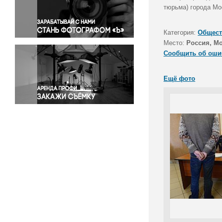
Правосудие
тюрьма) города Мо
Происшествия и конфликты
Религия
Категория:
Общест
Место:
Россия, М
Светская жизнь
Сообщить об оши
Спорт
Экология
Ещё фото
Экономика и бизнес