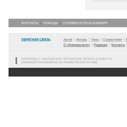
КОНТАКТЫ
ПОМОЩЬ
УСЛОВИЯ ИСПОЛЬЗОВАНИЯ
ОБРАТНАЯ СВЯЗЬ
Архив
Авторы
Темы
Справочники
О «Коммерсанте»
Редакция
Контакты
МАТЕРИАЛЫ С ТАКОЙ МЕТКОЙ, ПАРТНЕРСКИЕ ПРОЕКТЫ И НОВОСТИ
КОМПАНИЙ ОПУБЛИКОВАНЫ НА КОММЕРЧЕСКОЙ ОСНОВЕ