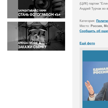
Правосудие
(ЦИК) партии "Ели
Андрей Турчак во 
Происшествия и конфликты
Религия
Категория:
Полити
Светская жизнь
Место:
Россия, М
Спорт
Сообщить об оши
Экология
Экономика и бизнес
Ещё фото