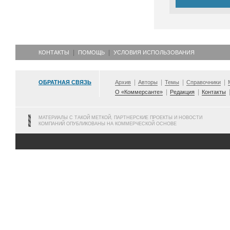
КОНТАКТЫ
ПОМОЩЬ
УСЛОВИЯ ИСПОЛЬЗОВАНИЯ
ОБРАТНАЯ СВЯЗЬ
Архив
Авторы
Темы
Справочники
О «Коммерсанте»
Редакция
Контакты
МАТЕРИАЛЫ С ТАКОЙ МЕТКОЙ, ПАРТНЕРСКИЕ ПРОЕКТЫ И НОВОСТИ
КОМПАНИЙ ОПУБЛИКОВАНЫ НА КОММЕРЧЕСКОЙ ОСНОВЕ