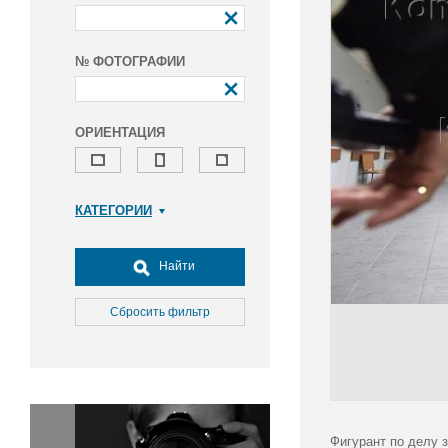
№ ФОТОГРАФИИ
ОРИЕНТАЦИЯ
КАТЕГОРИИ
Армия и ВПК
Досуг, туризм и отдых
Найти
Культура
Медицина
Сбросить фильтр
Наука
Образование
Общество
Окружающая среда
Политика
Фигурант по делу 