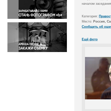
Правосудие
началом заседания
Происшествия и конфликты
Религия
Категория:
Правос
Место:
Россия, Са
Светская жизнь
Сообщить об оши
Спорт
Экология
Ещё фото
Экономика и бизнес