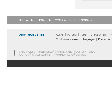
КОНТАКТЫ
ПОМОЩЬ
УСЛОВИЯ ИСПОЛЬЗОВАНИЯ
ОБРАТНАЯ СВЯЗЬ
Архив
Авторы
Темы
Справочники
О «Коммерсанте»
Редакция
Контакты
МАТЕРИАЛЫ С ТАКОЙ МЕТКОЙ, ПАРТНЕРСКИЕ ПРОЕКТЫ И НОВОСТИ
КОМПАНИЙ ОПУБЛИКОВАНЫ НА КОММЕРЧЕСКОЙ ОСНОВЕ