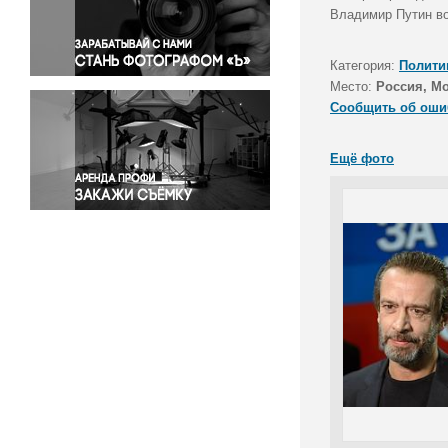
Правосудие
Владимир Путин во
Происшествия и конфликты
Религия
Категория:
Полити
Место:
Россия, М
Светская жизнь
Сообщить об оши
Спорт
Экология
Ещё фото
Экономика и бизнес