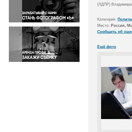
Правосудие
(ЛДПР) Владимира
Происшествия и конфликты
Религия
Категория:
Полити
Место:
Россия, М
Светская жизнь
Сообщить об оши
Спорт
Экология
Ещё фото
Экономика и бизнес