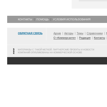
КОНТАКТЫ
ПОМОЩЬ
УСЛОВИЯ ИСПОЛЬЗОВАНИЯ
ОБРАТНАЯ СВЯЗЬ
Архив
Авторы
Темы
Справочники
О «Коммерсанте»
Редакция
Контакты
МАТЕРИАЛЫ С ТАКОЙ МЕТКОЙ, ПАРТНЕРСКИЕ ПРОЕКТЫ И НОВОСТИ
КОМПАНИЙ ОПУБЛИКОВАНЫ НА КОММЕРЧЕСКОЙ ОСНОВЕ