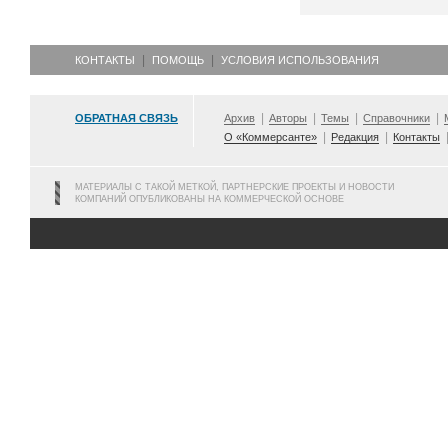
КОНТАКТЫ
ПОМОЩЬ
УСЛОВИЯ ИСПОЛЬЗОВАНИЯ
ОБРАТНАЯ СВЯЗЬ
Архив
Авторы
Темы
Справочники
О «Коммерсанте»
Редакция
Контакты
МАТЕРИАЛЫ С ТАКОЙ МЕТКОЙ, ПАРТНЕРСКИЕ ПРОЕКТЫ И НОВОСТИ
КОМПАНИЙ ОПУБЛИКОВАНЫ НА КОММЕРЧЕСКОЙ ОСНОВЕ