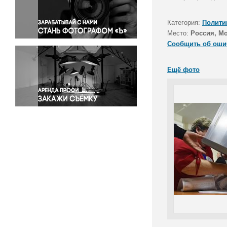
Правосудие
Происшествия и конфликты
Категория:
Полити
Религия
Место:
Россия, М
Сообщить об оши
Светская жизнь
Спорт
Ещё фото
Экология
Экономика и бизнес