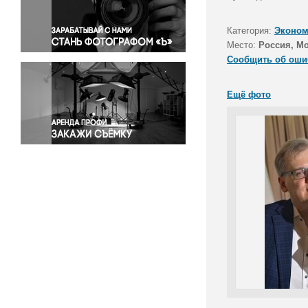
Правосудие
Происшествия и конфликты
Категория:
Эконом
Религия
Место:
Россия, М
Сообщить об оши
Светская жизнь
Спорт
Ещё фото
Экология
Экономика и бизнес