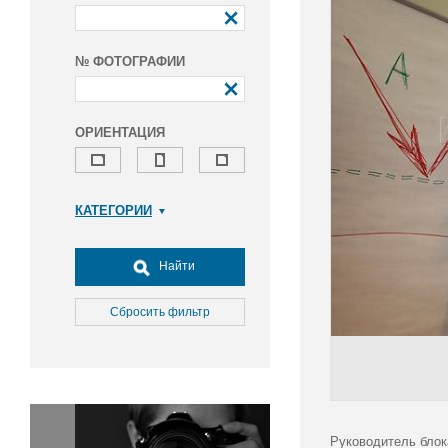
№ ФОТОГРАФИИ
ОРИЕНТАЦИЯ
КАТЕГОРИИ
Армия и ВПК
Досуг, туризм и отдых
Найти
Культура
Медицина
Сбросить фильтр
Наука
Образование
Общество
Окружающая среда
Политика
Руководитель блок