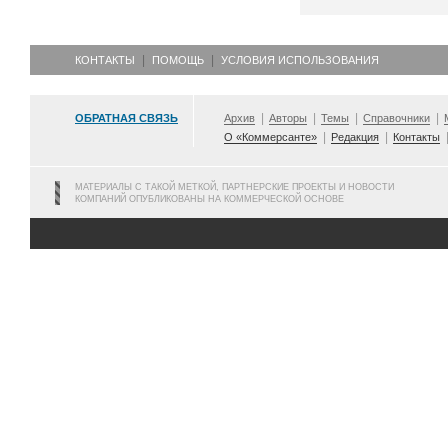
КОНТАКТЫ
ПОМОЩЬ
УСЛОВИЯ ИСПОЛЬЗОВАНИЯ
ОБРАТНАЯ СВЯЗЬ
Архив
Авторы
Темы
Справочники
О «Коммерсанте»
Редакция
Контакты
МАТЕРИАЛЫ С ТАКОЙ МЕТКОЙ, ПАРТНЕРСКИЕ ПРОЕКТЫ И НОВОСТИ
КОМПАНИЙ ОПУБЛИКОВАНЫ НА КОММЕРЧЕСКОЙ ОСНОВЕ