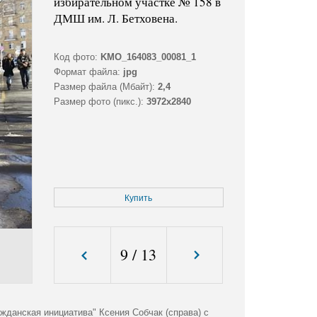
избирательном участке № 158 в
ДМШ им. Л. Бетховена.
Код фото:
KMO_164083_00081_1
Формат файла:
jpg
Размер файла (Мбайт):
2,4
Размер фото (пикс.):
3972x2840
Купить
9
/
13
жданская инициатива" Ксения Собчак (справа) с