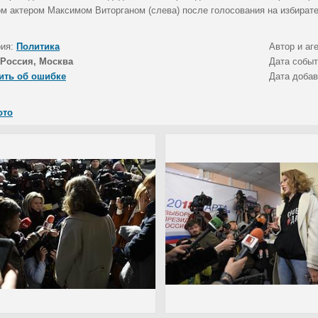
ом актером Максимом Виторганом (слева) после голосования на избират
рия:
Политика
Автор и аг
Россия, Москва
Дата собы
ить об ошибке
Дата доба
ото