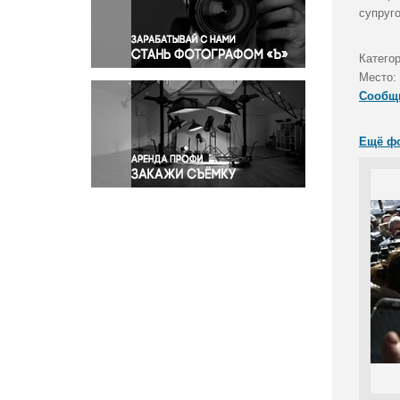
Правосудие
супруг
Происшествия и конфликты
Религия
Катего
Место:
Светская жизнь
Сообщ
Спорт
Экология
Ещё ф
Экономика и бизнес