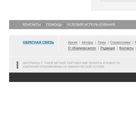
КОНТАКТЫ
ПОМОЩЬ
УСЛОВИЯ ИСПОЛЬЗОВАНИЯ
ОБРАТНАЯ СВЯЗЬ
Архив
Авторы
Темы
Справочники
О «Коммерсанте»
Редакция
Контакты
МАТЕРИАЛЫ С ТАКОЙ МЕТКОЙ, ПАРТНЕРСКИЕ ПРОЕКТЫ И НОВОСТИ
КОМПАНИЙ ОПУБЛИКОВАНЫ НА КОММЕРЧЕСКОЙ ОСНОВЕ