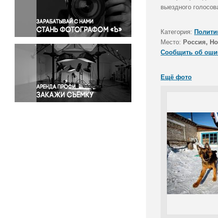
Правосудие
выездного голосов
Происшествия и конфликты
Религия
Категория:
Полити
Место:
Россия, Но
Светская жизнь
Сообщить об оши
Спорт
Экология
Ещё фото
Экономика и бизнес